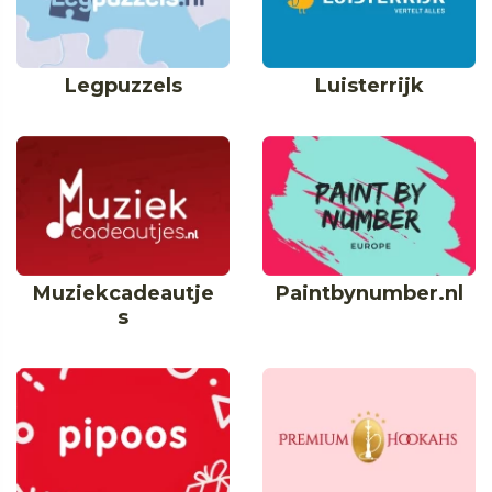
Legpuzzels
Luisterrijk
Muziekcadeautje
Paintbynumber.nl
s