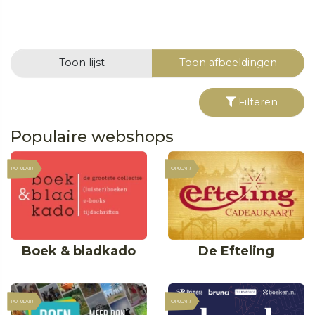
Toon lijst
Toon afbeeldingen
Filteren
Populaire webshops
POPULAIR
POPULAIR
Boek & bladkado
De Efteling
POPULAIR
POPULAIR