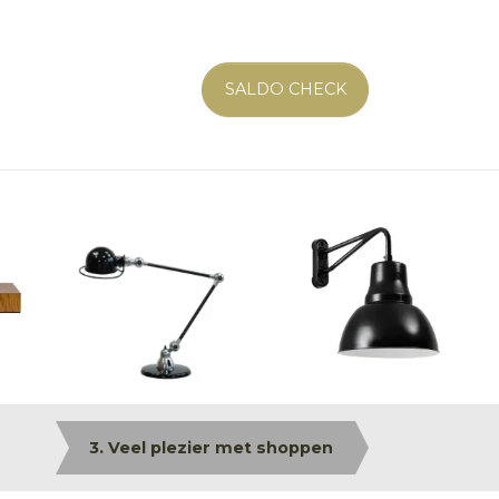
SALDO CHECK
3. Veel plezier met shoppen