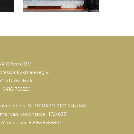
P Giftcard B.V.
ofessor Eykmanweg 9
44 ND Waalwijk
l: 0416-750220
nkrekening: NL 97 RABO 0162 648 006
mer van Koophandel: 17248351
W-nummer: 820648565B01