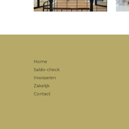
Home
Saldo-check
Inwisselen
Zakelijk
Contact