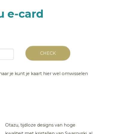
u e-card
CHECK
 maar je kunt je kaart hier wel omwisselen
Otazu, tijdloze designs van hoge
kwaliteit met kristallen van Swarovski, al