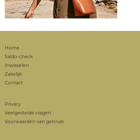
Home
Saldo-check
Inwisselen
Zakelijk
Contact
Privacy
Veelgestelde vragen
Voorwaarden van gebruik