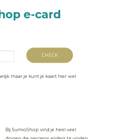
hop e-card
CHECK
lijk maar je kunt je kaart hier wel
Bij SumioShop vind je heel veel
dingen die nergens anders te vinden