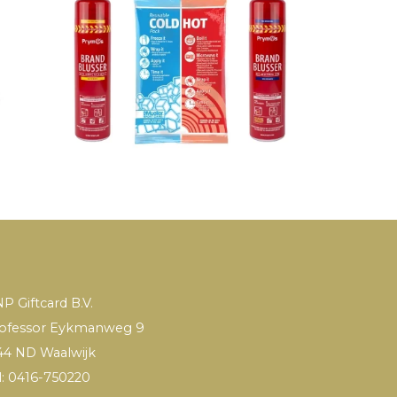
P Giftcard B.V.
ofessor Eykmanweg 9
44 ND Waalwijk
l: 0416-750220