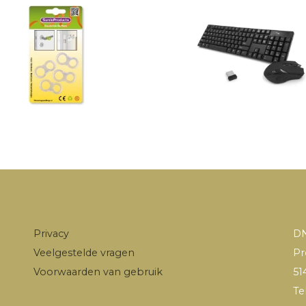
Privacy
DN
Veelgestelde vragen
Pr
Voorwaarden van gebruik
51
Te