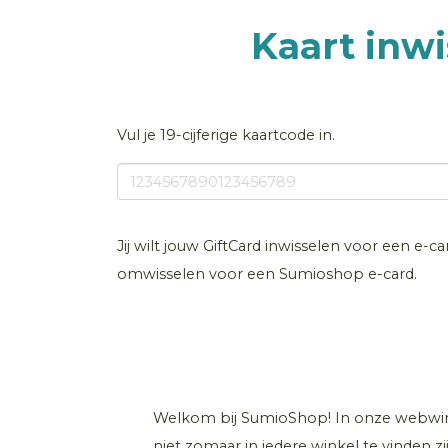
Kaart inw
Vul je 19-cijferige kaartcode in.
Jij wilt jouw GiftCard inwisselen voor een e-c
omwisselen voor een Sumioshop e-card.
Welkom bij SumioShop! In onze webwink
niet zomaar in iedere winkel te vinden zij