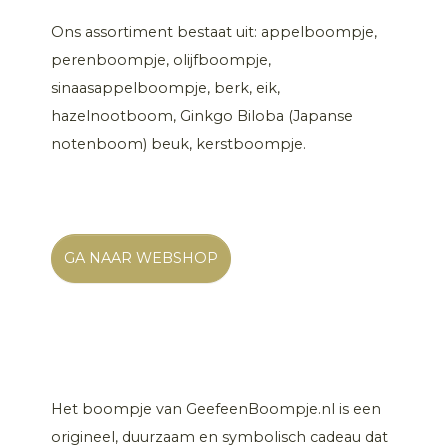
Ons assortiment bestaat uit: appelboompje,
perenboompje, olijfboompje,
sinaasappelboompje, berk, eik,
hazelnootboom, Ginkgo Biloba (Japanse
notenboom) beuk, kerstboompje.
GA NAAR WEBSHOP
Het boompje van GeefeenBoompje.nl is een
origineel, duurzaam en symbolisch cadeau dat