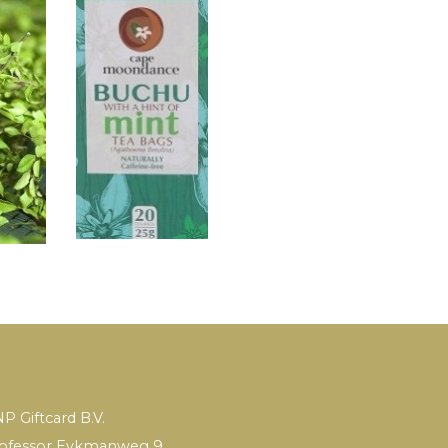
P Giftcard B.V.
ofessor Eykmanweg 9