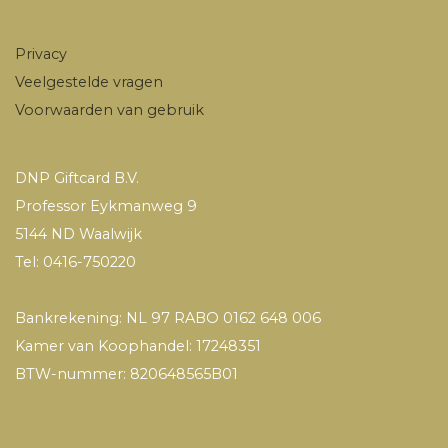
Privacy
Veelgestelde vragen
Voorwaarden van gebruik
DNP Giftcard B.V.
Professor Eykmanweg 9
5144 ND Waalwijk
Tel: 0416-750220
Bankrekening: NL 97 RABO 0162 648 006
Kamer van Koophandel: 17248351
BTW-nummer: 820648565B01