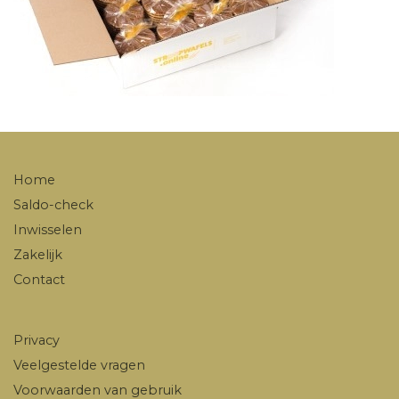
Home
Saldo-check
Inwisselen
Zakelijk
Contact
Privacy
Veelgestelde vragen
Voorwaarden van gebruik