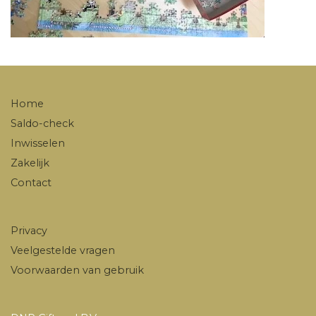
Home
Saldo-check
Inwisselen
Zakelijk
Contact
Privacy
Veelgestelde vragen
Voorwaarden van gebruik