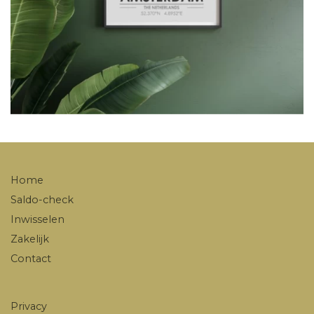
Home
Saldo-check
Inwisselen
Zakelijk
Contact
Privacy