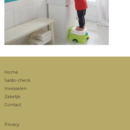
Home
Saldo-check
Inwisselen
Zakelijk
Contact
Privacy