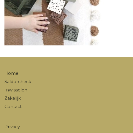
Home
Saldo-check
Inwisselen
Zakelijk
Contact
Privacy