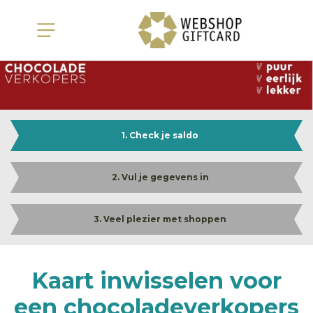
1. Check je saldo
2. Vul je gegevens in
3. Veel plezier met shoppen
Kaart inwisselen voor
een chocoladeverkopers