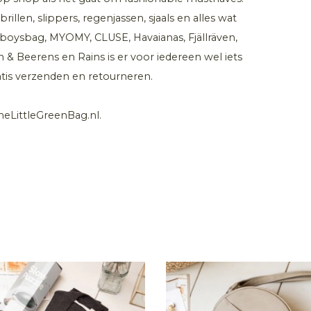
len, slippers, regenjassen, sjaals en alles wat
wboysbag, MYOMY, CLUSE, Havaianas, Fjällräven,
n & Beerens en Rains is er voor iedereen wel iets
atis verzenden en retourneren.
heLittleGreenBag.nl.