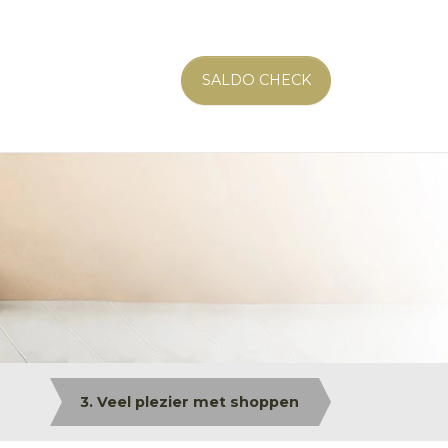
SALDO CHECK
3. Veel plezier met shoppen