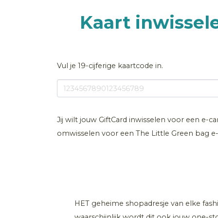
Kaart inwissel
Vul je 19-cijferige kaartcode in.
Jij wilt jouw GiftCard inwisselen voor een e-c
omwisselen voor een The Little Green bag e-
HET geheime shopadresje van elke fashi
waarschijnlijk wordt dit ook jouw one-s