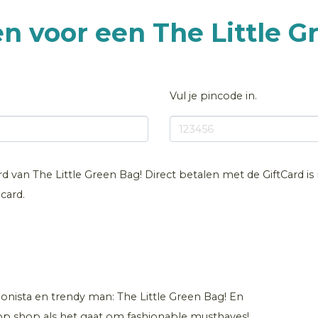
en voor een The Little G
Vul je pincode in.
ard van The Little Green Bag! Direct betalen met de GiftCard is 
card.
onista en trendy man: The Little Green Bag! En
top shop als het gaat om fashionable musthaves!