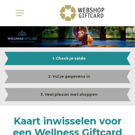
1. Check je saldo
2. Vul je gegevens in
3. Veel plezier met shoppen
Kaart inwisselen voor
een Wellness Giftcard