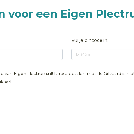
en voor een Eigen Plect
Vul je pincode in.
ard van EigenPlectrum.nl! Direct betalen met de GiftCard is nie
kaart.