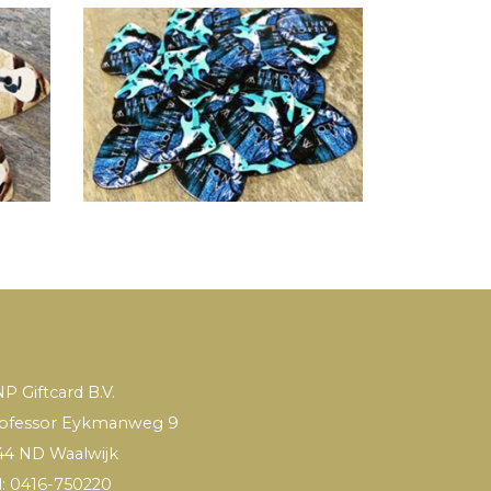
P Giftcard B.V.
ofessor Eykmanweg 9
44 ND Waalwijk
l: 0416-750220