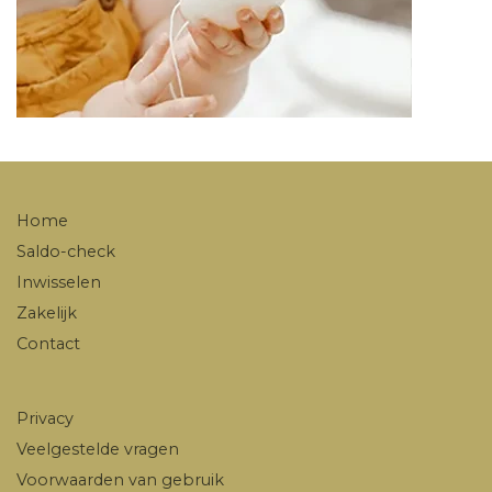
Home
Saldo-check
Inwisselen
Zakelijk
Contact
Privacy
Veelgestelde vragen
Voorwaarden van gebruik