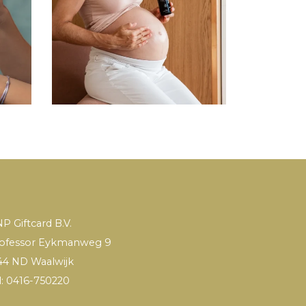
P Giftcard B.V.
ofessor Eykmanweg 9
44 ND Waalwijk
l: 0416-750220