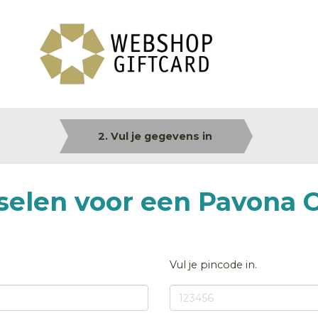
2. Vul je gegevens in
sselen voor een Pavona 
Vul je pincode in.