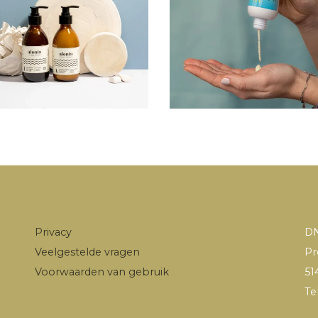
Privacy
DN
Veelgestelde vragen
Pr
Voorwaarden van gebruik
51
Te