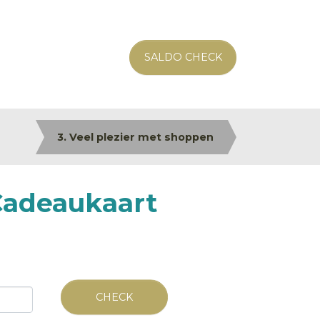
SALDO CHECK
3. Veel plezier met shoppen
Cadeaukaart
CHECK