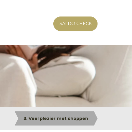
SALDO CHECK
3. Veel plezier met shoppen