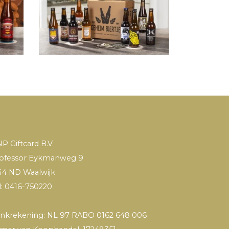
P Giftcard B.V.
ofessor Eykmanweg 9
44 ND Waalwijk
l: 0416-750220
nkrekening: NL 97 RABO 0162 648 006