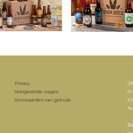
Privacy
DN
Veelgestelde vragen
Pr
Voorwaarden van gebruik
51
Te
Ba