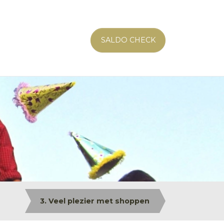
SALDO CHECK
3. Veel plezier met shoppen