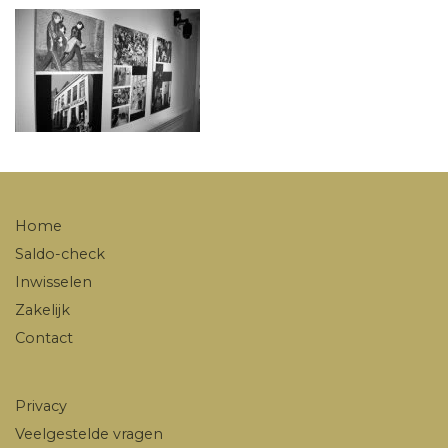
Home
Saldo-check
Inwisselen
Zakelijk
Contact
Privacy
Veelgestelde vragen