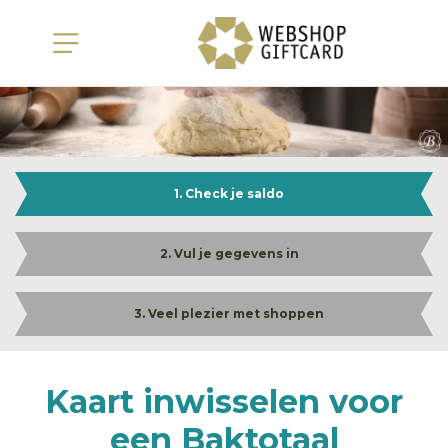
1. Check je saldo
2. Vul je gegevens in
3. Veel plezier met shoppen
Kaart inwisselen voor
een Baktotaal