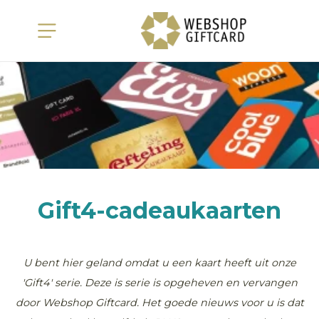
Gift4-cadeaukaarten
U bent hier geland omdat u een kaart heeft uit onze
'Gift4' serie. Deze is serie is opgeheven en vervangen
door Webshop Giftcard. Het goede nieuws voor u is dat